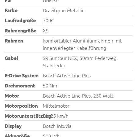
Für
Unisex
Farbe
Dravitgrau Metallic
Laufradgröße
700C
Rahmengröße
XS
Rahmen
komfortabler Aluminiumrahmen mit
innenverlegter Kabelführung
Gabel
SR Suntour NEX, 50mm Federweg,
Stahlfeder
E-Drive System
Bosch Active Line Plus
Drehmoment
50 Nm
Motor
Bosch Active Line Plus, 250 Watt
Motorposition
Mittelmotor
Motorunterstützung
Bis 25 km/h
Display
Bosch Intuvia
Akkugröße
500 Wh