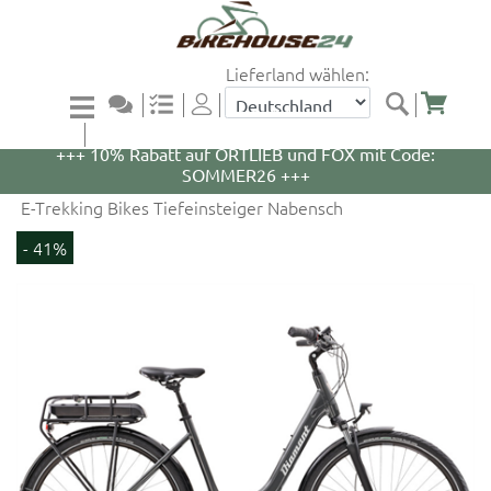
Lieferland wählen:
+++ 5% Rabatt auf WOOM Bikes und Zubehör mit
Code: WOOM5 +++
+++ 10% Rabatt auf ORTLIEB und FOX mit Code:
SOMMER26 +++
E-Trekking Bikes Tiefeinsteiger Nabensch
- 41%