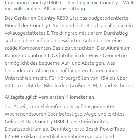
Centurion Country R800 L – Einstieg in die Country-L-Welt
mit vollständiger Alltagsausstattung
Das
ist das budgetorientierte
Centurion Country R800 L
Modell der
und richtet sich an alle, die ein
Country L Serie
vollausgestattetes E-Trekkingrad mit tiefem Durchstieg
suchen, ohne auf einen bewährten Antrieb oder eine
solide Komponenten-Basis zu verzichten. Der
Aluminium-
in der Wave-Geometrie
Rahmen Country R L G3 intube
ermöglicht das bequeme Auf- und Absteigen, was
besonders im Alltag und auf längeren Touren einen
Unterschied macht. Für Körpergrößen von 154 bis über
200 cm steht das Bike in den Größen S, M, L und XL bereit.
Alltagstauglich vom ersten Kilometer an
Zur Arbeit, zum Einkaufen oder auf ausgedehnten
Wochenendtouren über befestigte Wege und leichtes
Gelände: Das
deckt ein breites
Country R800 L
Einsatzspektrum ab. Der integrierte
Bosch PowerTube
ist vertikal im Rahmen verbaut und
625-Wh-Akku