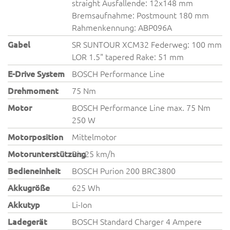
straight Ausfallende: 12x148 mm
Bremsaufnahme: Postmount 180 mm
Rahmenkennung: ABP096A
Gabel
SR SUNTOUR XCM32 Federweg: 100 mm
LOR 1.5" tapered Rake: 51 mm
E-Drive System
BOSCH Performance Line
Drehmoment
75 Nm
Motor
BOSCH Performance Line max. 75 Nm
250 W
Motorposition
Mittelmotor
Motorunterstützung
Bis 25 km/h
Bedieneinheit
BOSCH Purion 200 BRC3800
Akkugröße
625 Wh
Akkutyp
Li-Ion
Ladegerät
BOSCH Standard Charger 4 Ampere