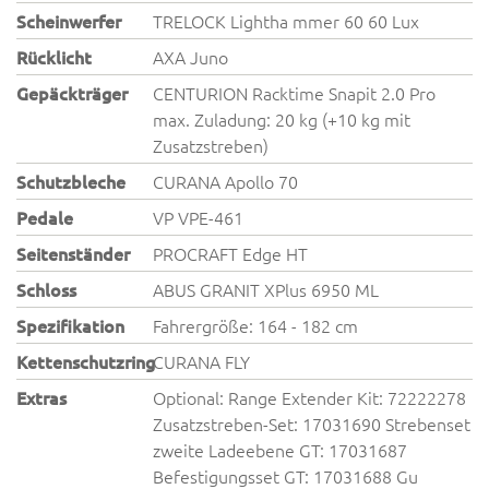
Scheinwerfer
TRELOCK Lightha mmer 60 60 Lux
Rücklicht
AXA Juno
Gepäckträger
CENTURION Racktime Snapit 2.0 Pro
max. Zuladung: 20 kg (+10 kg mit
Zusatzstreben)
Schutzbleche
CURANA Apollo 70
Pedale
VP VPE-461
Seitenständer
PROCRAFT Edge HT
Schloss
ABUS GRANIT XPlus 6950 ML
Spezifikation
Fahrergröße: 164 - 182 cm
Kettenschutzring
CURANA FLY
Extras
Optional: Range Extender Kit: 72222278
Zusatzstreben-Set: 17031690 Strebenset
zweite Ladeebene GT: 17031687
Befestigungsset GT: 17031688 Gu