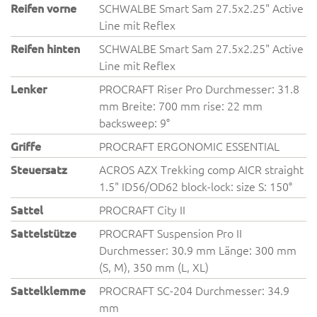
Reifen vorne
SCHWALBE Smart Sam 27.5x2.25" Active
Line mit Reflex
Reifen hinten
SCHWALBE Smart Sam 27.5x2.25" Active
Line mit Reflex
Lenker
PROCRAFT Riser Pro Durchmesser: 31.8
mm Breite: 700 mm rise: 22 mm
backsweep: 9°
Griffe
PROCRAFT ERGONOMIC ESSENTIAL
Steuersatz
ACROS AZX Trekking comp AICR straight
1.5" ID56/OD62 block-lock: size S: 150°
Sattel
PROCRAFT City II
Sattelstütze
PROCRAFT Suspension Pro II
Durchmesser: 30.9 mm Länge: 300 mm
(S, M), 350 mm (L, XL)
Sattelklemme
PROCRAFT SC-204 Durchmesser: 34.9
mm