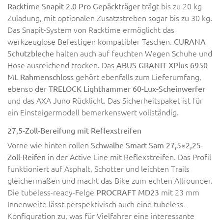
trägt bis zu 20 kg
Racktime Snapit 2.0 Pro Gepäckträger
Zuladung, mit optionalen Zusatzstreben sogar bis zu 30 kg.
Das Snapit-System von Racktime ermöglicht das
werkzeuglose Befestigen kompatibler Taschen.
CURANA
halten auch auf feuchten Wegen Schuhe und
Schutzbleche
Hose ausreichend trocken. Das
ABUS GRANIT XPlus 6950
gehört ebenfalls zum Lieferumfang,
ML Rahmenschloss
ebenso der
TRELOCK Lighthammer 60-Lux-Scheinwerfer
und das AXA Juno Rücklicht. Das Sicherheitspaket ist für
ein Einsteigermodell bemerkenswert vollständig.
27,5-Zoll-Bereifung mit Reflexstreifen
Vorne wie hinten rollen
Schwalbe Smart Sam 27,5×2,25-
in der Active Line mit Reflexstreifen. Das Profil
Zoll-Reifen
funktioniert auf Asphalt, Schotter und leichten Trails
gleichermaßen und macht das Bike zum echten Allrounder.
Die tubeless-ready-Felge
mit 23 mm
PROCRAFT MD23
Innenweite lässt perspektivisch auch eine tubeless-
Konfiguration zu, was für Vielfahrer eine interessante