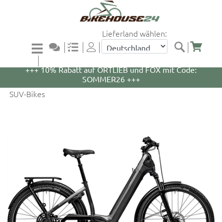
Lieferland wählen:
+++ 5% Rabatt auf WOOM Bikes und Zubehör mit
Code: WOOM5 +++
+++ 10% Rabatt auf ORTLIEB und FOX mit Code:
SOMMER26 +++
SUV-Bikes